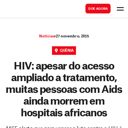
B
s
DOE AGORA
u
c
s
a
c
r
Notícias
27 novembro, 2015
a
r
QUÊNIA
HIV: apesar do acesso
ampliado a tratamento,
muitas pessoas com Aids
ainda morrem em
hospitais africanos