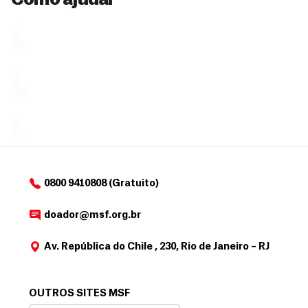
Ú
fazendo
que se
l
n
uma só
tornar...
doação,
i
no valor
c
Á
Espaço
que
exclusivo
a
r
desejar....
para
e
doadores
a
de
MSF....
d
o
d
o
a
0800 9410808 (Gratuito)
d
o
doador@msf.org.br
r
Av. República do Chile , 230, Rio de Janeiro – RJ
OUTROS SITES MSF