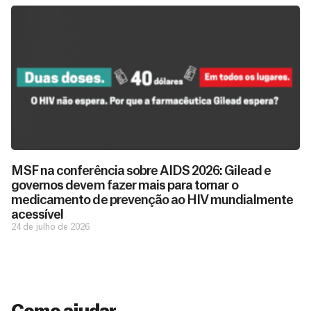
D
São as
doações
o
MSF na conferência sobre AIDS 2026: Gilead e
constantes
a
governos devem fazer mais para tornar o
de pessoas
ç
como você
medicamento de prevenção ao HIV mundialmente
que nos
ã
acessível
D
Você
permitem
o
24 de julho de 2026
pode
o
estar
contribuir
M
preparados
a
com
e
para salvar
ç
MSF de
vidas em
n
diversas
ã
diversos
s
maneiras,
países.
o
inclusive
a
Veja por