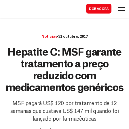
B
s
DOE AGORA
u
c
s
a
c
r
Notícias
31 outubro, 2017
a
r
Hepatite C: MSF garante
tratamento a preço
reduzido com
medicamentos genéricos
MSF pagará US$ 120 por tratamento de 12
semanas que custava US$ 147 mil quando foi
lançado por farmacêuticas