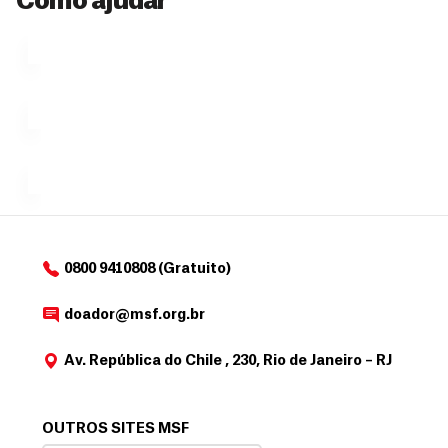
Como ajudar
Ú
fazendo
que se
l
n
uma só
tornar...
doação,
i
no valor
c
Á
Espaço
que
exclusivo
a
r
desejar....
para
e
doadores
a
de
MSF....
d
o
d
o
a
0800 9410808 (Gratuito)
d
o
doador@msf.org.br
r
Av. República do Chile , 230, Rio de Janeiro – RJ
OUTROS SITES MSF