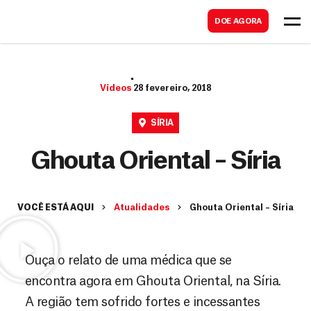
B
s
DOE AGORA
u
c
s
a
c
r
Vídeos
28 fevereiro, 2018
a
r
SÍRIA
Ghouta Oriental – Síria
VOCÊ ESTÁ AQUI
Atualidades
Ghouta Oriental – Síria
Ouça o relato de uma médica que se
encontra agora em Ghouta Oriental, na Síria.
A região tem sofrido fortes e incessantes