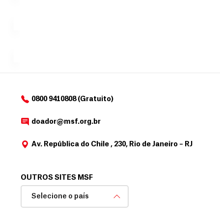
c
Á
Espaço
que
exclusivo
a
r
desejar....
para
e
doadores
a
de
MSF....
d
o
d
o
a
0800 9410808 (Gratuito)
d
o
doador@msf.org.br
r
Av. República do Chile , 230, Rio de Janeiro – RJ
OUTROS SITES MSF
Selecione o país