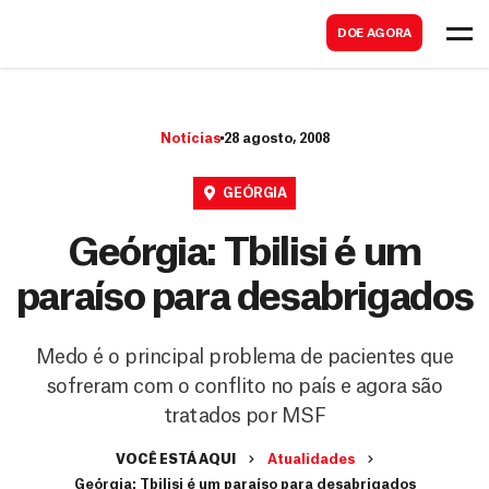
B
s
DOE AGORA
u
c
s
a
c
r
Notícias
28 agosto, 2008
a
r
GEÓRGIA
Geórgia: Tbilisi é um
paraíso para desabrigados
Medo é o principal problema de pacientes que
sofreram com o conflito no país e agora são
tratados por MSF
VOCÊ ESTÁ AQUI
Atualidades
Geórgia: Tbilisi é um paraíso para desabrigados