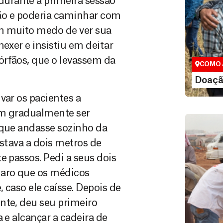
urante a primeira sessão
esão e poderia caminhar com
Doação
m muito medo de ver sua
Você pode
exer e insistiu em deitar
maneiras, 
valor que de
órfãos, que o levassem da
COMO 
LE
Doaçã
var os pacientes a
am gradualmente ser
 que andasse sozinho da
estava a dois metros de
e passos. Pedi a seus dois
laro que os médicos
, caso ele caísse. Depois de
nte, deu seu primeiro
 e alcançar a cadeira de