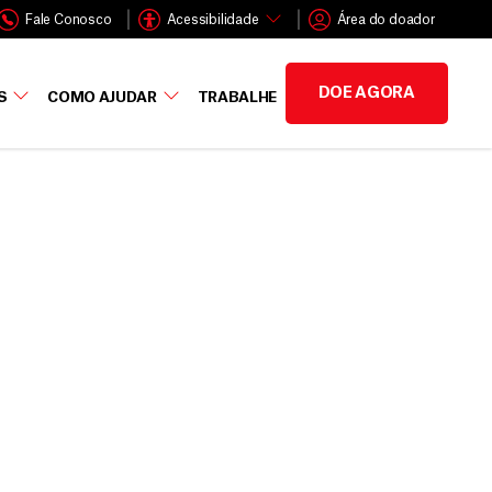
Fale Conosco
Acessibilidade
Área do doador
DOE AGORA
S
COMO AJUDAR
TRABALHE