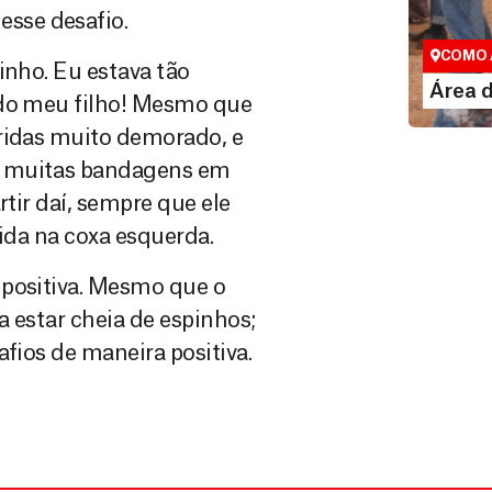
Área do
sse desafio.
Espaço exc
COMO 
inho. Eu estava tão
LE
Área 
 do meu filho! Mesmo que
eridas muito demorado, e
s muitas bandagens em
rtir daí, sempre que ele
rida na coxa esquerda.
 positiva. Mesmo que o
a estar cheia de espinhos;
afios de maneira positiva.