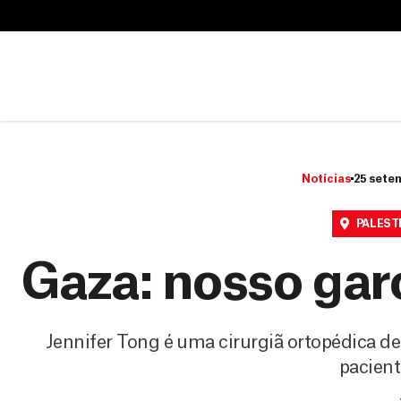
B
u
B
s
u
c
s
a
c
r
a
r
Notícias
25 sete
PALEST
Gaza: nosso gar
Jennifer Tong é uma cirurgiã ortopédica de
pacient