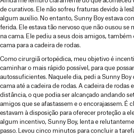
Ainda me lembro claramente do que aconteceu d
de curativos. Ele não sofreu fraturas devido à l
algum auxílio. No entanto, Sunny Boy estava co
ferida. Ele estava tão nervoso que não ousou se m
na cama. Ele pediu a seus dois amigos, também 
cama para a cadeira de rodas.
Como cirurgiã ortopédica, meu objetivo é incenti
caminhar o mais rápido possível, para que poss
autossuficientes. Naquele dia, pedi a Sunny Boy
cama até a cadeira de rodas. A cadeira de rodas 
distância, o que podia ser alcançado andando set
amigos que se afastassem e o encorajassem. É c
estavam à disposição para oferecer proteção a ele
algum incentivo, Sunny Boy, lenta e relutanteme
passo. Levou cinco minutos para concluir a tarefa