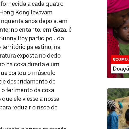
 fornecida a cada quatro
e Hong Kong levavam
Cinquenta anos depois, em
te; no entanto, em Gaza, é
Doação
 Sunny Boy participou da
São as do
território palestino, na
que nos p
vidas em di
fratura exposta no dedo
COMO 
o na coxa direita e um
LE
Doaçã
que cortou o músculo
 de desbridamento de
o o ferimento da coxa
que ele viesse a nossa
para reduzir o risco de