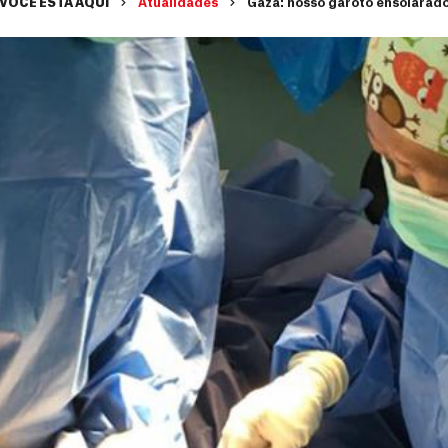
VOCÊ ESTÁ AQUI
Atualidades
Gaza: nosso garoto ensolarad