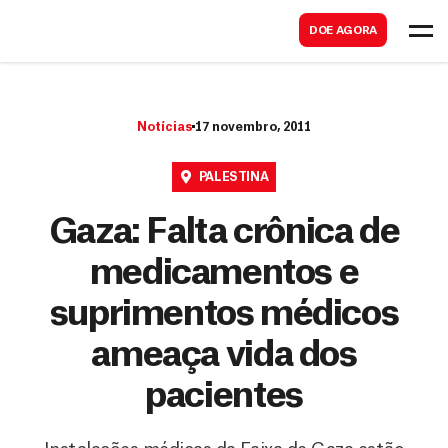
B
s
DOE AGORA
u
c
s
a
c
r
Notícias
17 novembro, 2011
a
r
PALESTINA
Gaza: Falta crônica de
medicamentos e
suprimentos médicos
ameaça vida dos
pacientes