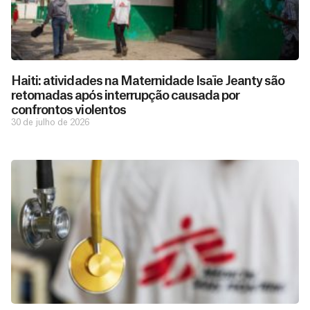
Haiti: atividades na Maternidade Isaïe Jeanty são
retomadas após interrupção causada por
confrontos violentos
30 de julho de 2026
D
São as
doações
o
constantes
a
de pessoas