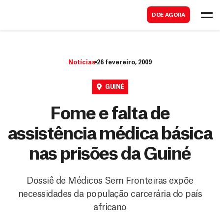
B
s
DOE AGORA
u
c
s
a
c
r
Notícias
26 fevereiro, 2009
a
r
GUINÉ
Fome e falta de
assistência médica básica
nas prisões da Guiné
Dossiê de Médicos Sem Fronteiras expõe
necessidades da população carcerária do país
africano