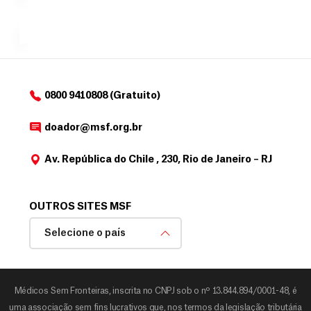
a
de
MSF....
d
o
d
o
a
0800 9410808 (Gratuito)
d
o
doador@msf.org.br
r
Av. República do Chile , 230, Rio de Janeiro – RJ
OUTROS SITES MSF
Selecione o país
Médicos Sem Fronteiras, inscrita no CNPJ sob o nº 13.844.894/0001-48, é
uma associação sem fins lucrativos que, nos termos da legislação tributária