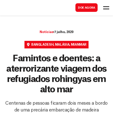
B
s
DOE AGORA
u
c
s
a
c
r
Notícias
7 julho, 2020
a
r
BANGLADESH
,
MALÁSIA
,
MIANMAR
Famintos e doentes: a
aterrorizante viagem dos
refugiados rohingyas em
alto mar
Centenas de pessoas ficaram dois meses a bordo
de uma precária embarcação de madeira