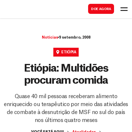
B
s
DOE AGORA
u
c
s
a
c
r
Notícias
9 setembro, 2008
a
r
ETIÓPIA
Etiópia: Multidões
procuram comida
Quase 40 mil pessoas receberam alimento
enriquecido ou terapêutico por meio das atividades
de combate à desnutrição de MSF no sul do país
nos últimos quatro meses