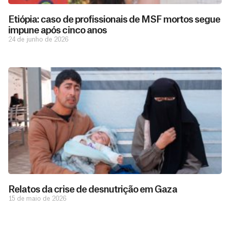
Etiópia: caso de profissionais de MSF mortos segue
impune após cinco anos
24 de junho de 2026
D
São as
doações
o
constantes
a
de pessoas
ç
como você
que nos
ã
Relatos da crise de desnutrição em Gaza
D
Você
permitem
o
15 de maio de 2026
pode
o
estar
contribuir
M
preparados
a
com
e
para salvar
ç
MSF de