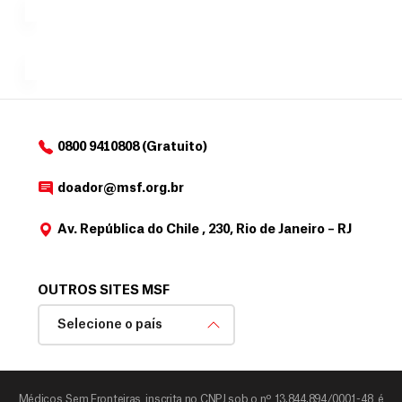
para
e
doadores
a
de
MSF....
d
o
d
o
a
0800 9410808 (Gratuito)
d
o
doador@msf.org.br
r
Av. República do Chile , 230, Rio de Janeiro – RJ
OUTROS SITES MSF
Selecione o país
Médicos Sem Fronteiras, inscrita no CNPJ sob o nº 13.844.894/0001-48, é