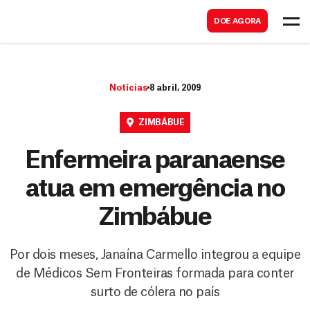
B
s
DOE AGORA
u
c
s
a
c
r
Notícias
8 abril, 2009
a
r
ZIMBÁBUE
Enfermeira paranaense
atua em emergência no
Zimbábue
Por dois meses, Janaína Carmello integrou a equipe
de Médicos Sem Fronteiras formada para conter
surto de cólera no país