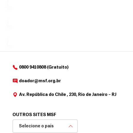
doação,
i
no valor
c
Á
Espaço
que
exclusivo
a
r
desejar....
para
e
doadores
a
de
MSF....
d
o
d
o
a
0800 9410808 (Gratuito)
d
o
doador@msf.org.br
r
Av. República do Chile , 230, Rio de Janeiro – RJ
OUTROS SITES MSF
Selecione o país