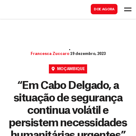
B
s
DOE AGORA
u
c
s
a
c
r
a
r
Francesca Zuccaro
19 dezembro, 2023
MOÇAMBIQUE
“Em Cabo Delgado, a
situação de segurança
continua volátil e
persistem necessidades
humanitárias urgentes”