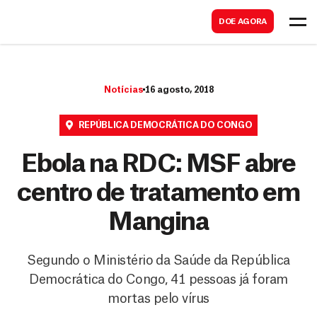
B
s
DOE AGORA
u
c
s
a
c
r
Notícias
16 agosto, 2018
a
r
REPÚBLICA DEMOCRÁTICA DO CONGO
Ebola na RDC: MSF abre
centro de tratamento em
Mangina
Segundo o Ministério da Saúde da República
Democrática do Congo, 41 pessoas já foram
mortas pelo vírus