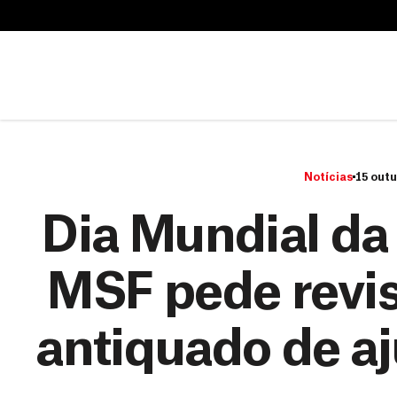
B
u
B
s
u
c
s
a
c
r
a
r
Notícias
15 outu
Dia Mundial da
MSF pede revi
antiquado de a