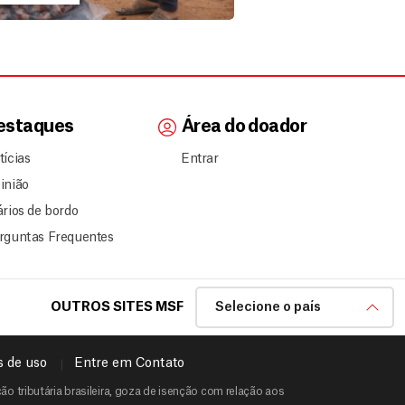
estaques
Área do doador
tícias
Entrar
inião
ários de bordo
rguntas Frequentes
OUTROS SITES MSF
Selecione o país
 de uso
Entre em Contato
o tributária brasileira, goza de isenção com relação aos