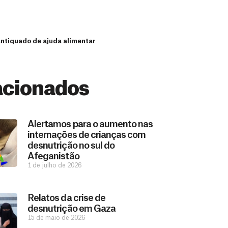
antiquado de ajuda alimentar
acionados
Alertamos para o aumento nas
internações de crianças com
desnutrição no sul do
Afeganistão
1 de julho de 2026
Relatos da crise de
desnutrição em Gaza
15 de maio de 2026