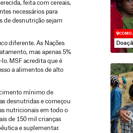
recida, feita com cereais,
Doação
ntes necessários para
São as do
es de desnutrição sejam
que nos p
vidas em di
COMO 
LE
co diferente. As Nações
Doaçã
tratamento, mas apenas 5%
-lo. MSF acredita que é
sso a alimentos de alto
ecimento mínimo de
ças desnutridas e começou
s nutricionais em todo o
Doação
is de 150 mil crianças
Você pode
êutica e suplementar.
maneiras, 