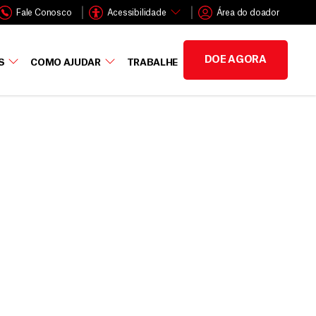
Fale Conosco
Acessibilidade
Área do doador
DOE AGORA
S
COMO AJUDAR
TRABALHE