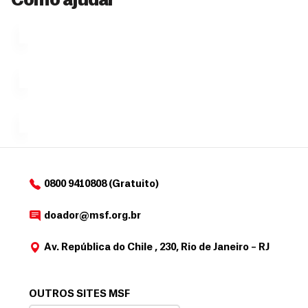
Como ajudar
Ú
fazendo
que se
l
n
uma só
tornar...
doação,
i
no valor
c
Á
Espaço
que
exclusivo
a
r
desejar....
para
e
doadores
a
de
MSF....
d
o
d
o
a
0800 9410808 (Gratuito)
d
o
doador@msf.org.br
r
Av. República do Chile , 230, Rio de Janeiro – RJ
OUTROS SITES MSF