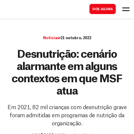
B
s
DOE AGORA
u
c
s
a
c
r
Notícias
21 outubro, 2022
a
r
Desnutrição: cenário
alarmante em alguns
contextos em que MSF
atua
Em 2021, 82 mil crianças com desnutrição grave
foram admitidas em programas de nutrição da
organização.