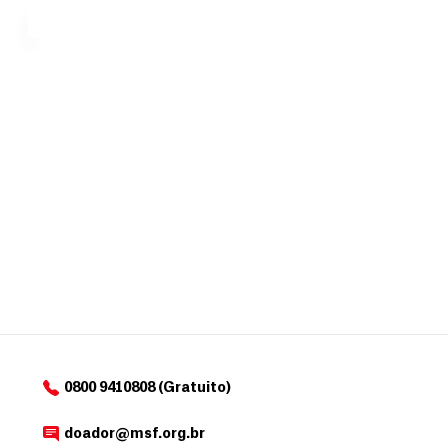
MSF....
d
o
d
o
a
d
o
r
0800 9410808 (Gratuito)
doador@msf.org.br