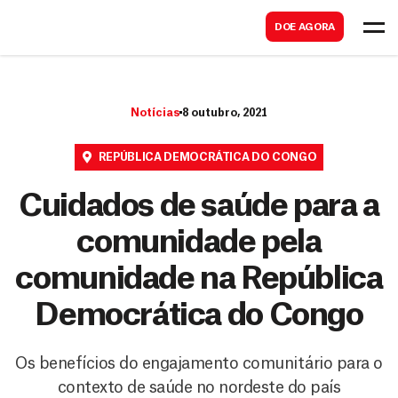
B
s
DOE AGORA
u
c
s
a
c
r
Notícias
8 outubro, 2021
a
r
REPÚBLICA DEMOCRÁTICA DO CONGO
Cuidados de saúde para a
comunidade pela
comunidade na República
Democrática do Congo
Os benefícios do engajamento comunitário para o
contexto de saúde no nordeste do país