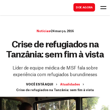
B
s
DOE AGORA
u
c
s
a
c
r
Notícias
24 março, 2016
a
r
Crise de refugiados na
Tanzânia: sem fim à vista
Líder de equipe médica de MSF fala sobre
experiência com refugiados burundineses
VOCÊ ESTÁ AQUI
Atualidades
Crise de refugiados na Tanzânia: sem fim à vista