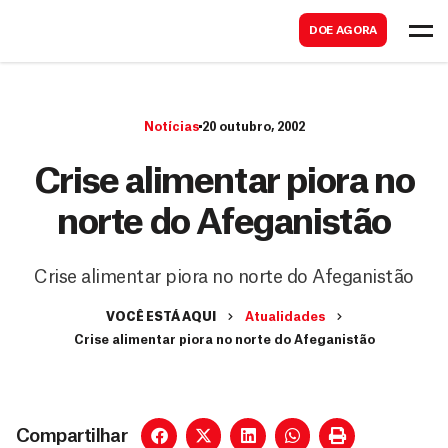
B
s
DOE AGORA
u
c
s
a
c
r
Notícias
20 outubro, 2002
a
r
Crise alimentar piora no
norte do Afeganistão
Crise alimentar piora no norte do Afeganistão
VOCÊ ESTÁ AQUI
Atualidades
Crise alimentar piora no norte do Afeganistão
Compartilhar