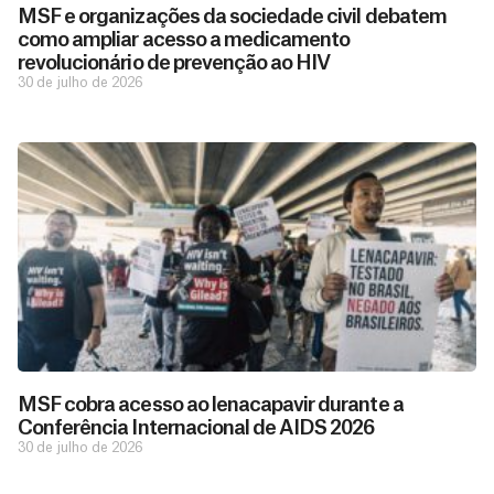
MSF e organizações da sociedade civil debatem
como ampliar acesso a medicamento
revolucionário de prevenção ao HIV
30 de julho de 2026
D
São as
doações
o
constantes
a
de pessoas
ç
como você
MSF cobra acesso ao lenacapavir durante a
que nos
ã
Conferência Internacional de AIDS 2026
D
Você
permitem
o
30 de julho de 2026
pode
o
estar
contribuir
M
preparados
a
com