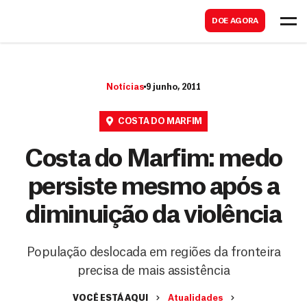
B
s
DOE AGORA
u
c
s
a
c
r
Notícias
9 junho, 2011
a
r
COSTA DO MARFIM
Costa do Marfim: medo
persiste mesmo após a
diminuição da violência
População deslocada em regiões da fronteira
precisa de mais assistência
VOCÊ ESTÁ AQUI
Atualidades