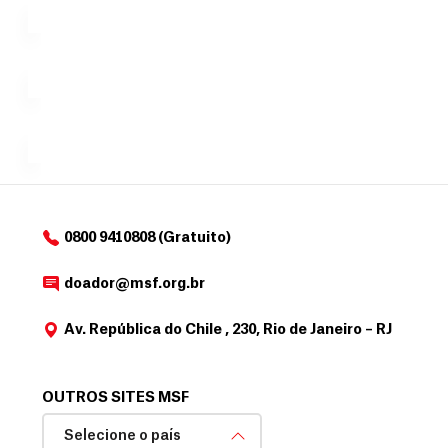
tornar...
doação,
i
no valor
c
Á
Espaço
que
exclusivo
a
r
desejar....
para
e
doadores
a
de
MSF....
d
o
d
o
a
0800 9410808 (Gratuito)
d
o
doador@msf.org.br
r
Av. República do Chile , 230, Rio de Janeiro – RJ
OUTROS SITES MSF
Selecione o país