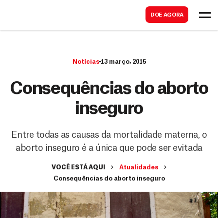
B
s
DOE AGORA
u
c
s
a
c
r
Notícias
13 março, 2015
a
r
Consequências do aborto
inseguro
Entre todas as causas da mortalidade materna, o
aborto inseguro é a única que pode ser evitada
VOCÊ ESTÁ AQUI
Atualidades
Consequências do aborto inseguro