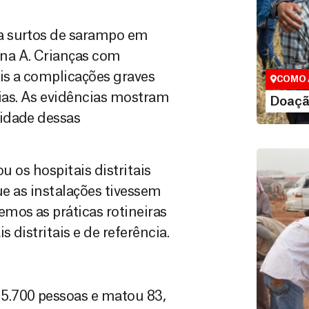
Doação
a surtos de sarampo em
Você pode
maneiras, 
na A. Crianças com
valor que de
eis a complicações graves
COMO 
ias. As evidências mostram
LE
Doaçã
idade dessas
u os hospitais distritais
que as instalações tivessem
os as práticas rotineiras
 distritais e de referência.
5.700 pessoas e matou 83,
Área do