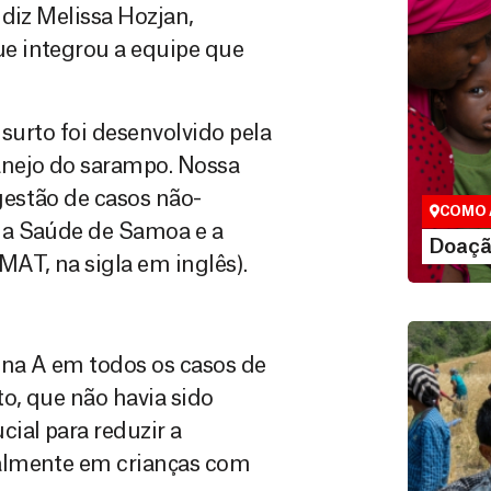
diz Melissa Hozjan,
e integrou a equipe que
Doação
 surto foi desenvolvido pela
São as do
anejo do sarampo. Nossa
que nos p
vidas em di
estão de casos não-
COMO 
da Saúde de Samoa e a
LE
Doaçã
AT, na sigla em inglês).
ina A em todos os casos de
o, que não havia sido
ial para reduzir a
almente em crianças com