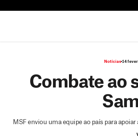
B
u
B
s
u
c
s
a
c
r
a
r
Notícias
14 fever
Combate ao 
Sam
MSF enviou uma equipe ao país para apoiar 