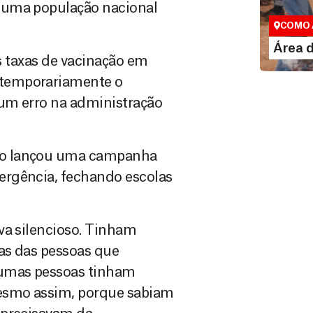
 uma população nacional
Espaço exc
COMO 
LE
Área 
s taxas de vacinação em
 temporariamente o
um erro na administração
no lançou uma campanha
ergência, fechando escolas
va silencioso. Tinham
as das pessoas que
gumas pessoas tinham
esmo assim, porque sabiam