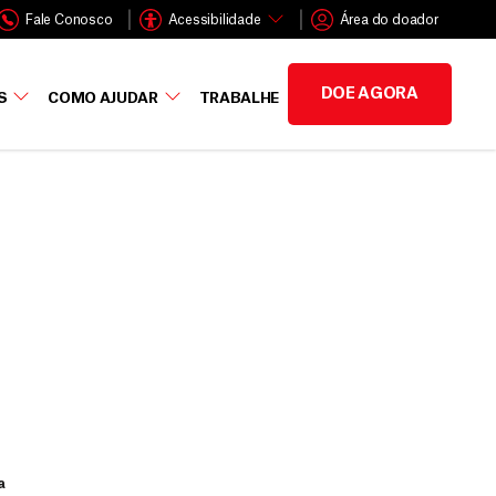
Fale Conosco
Acessibilidade
Área do doador
DOE AGORA
S
COMO AJUDAR
TRABALHE
a