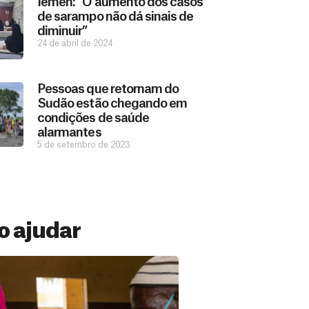
Iêmen: “O aumento dos casos
de sarampo não dá sinais de
diminuir”
24 de abril de 2024
Pessoas que retornam do
Sudão estão chegando em
condições de saúde
alarmantes
5 de setembro de 2023
 ajudar