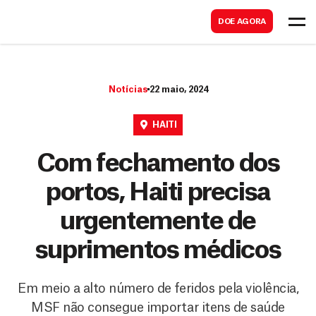
B
s
DOE AGORA
u
c
s
a
c
r
Notícias
22 maio, 2024
a
r
HAITI
Com fechamento dos
portos, Haiti precisa
urgentemente de
suprimentos médicos
Em meio a alto número de feridos pela violência,
MSF não consegue importar itens de saúde