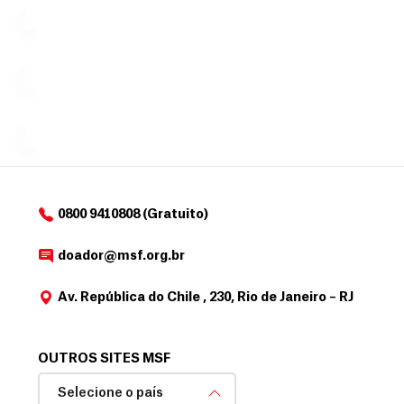
tornar...
doação,
i
no valor
c
Á
Espaço
que
exclusivo
a
r
desejar....
para
e
doadores
a
de
MSF....
d
o
d
o
a
0800 9410808 (Gratuito)
d
o
doador@msf.org.br
r
Av. República do Chile , 230, Rio de Janeiro – RJ
OUTROS SITES MSF
Selecione o país