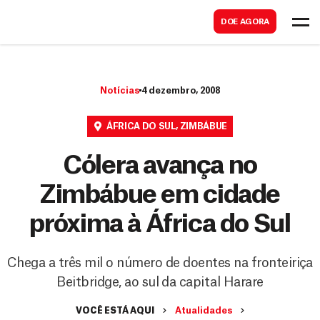
B
s
DOE AGORA
u
c
s
a
c
r
Notícias
4 dezembro, 2008
a
r
ÁFRICA DO SUL
,
ZIMBÁBUE
Cólera avança no
Zimbábue em cidade
próxima à África do Sul
Chega a três mil o número de doentes na fronteiriça
Beitbridge, ao sul da capital Harare
VOCÊ ESTÁ AQUI
Atualidades