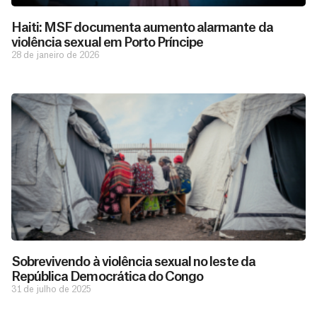
Haiti: MSF documenta aumento alarmante da
violência sexual em Porto Príncipe
28 de janeiro de 2026
D
São as
doações
o
constantes
a
de pessoas
ç
como você
Sobrevivendo à violência sexual no leste da
que nos
ã
República Democrática do Congo
D
Você
permitem
o
31 de julho de 2025
pode
o
estar
contribuir
M
preparados
a
com