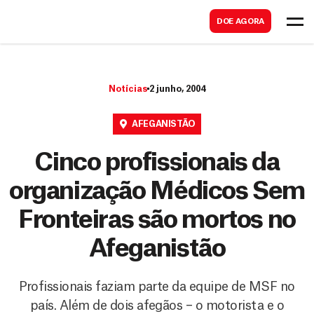
B
s
DOE AGORA
u
c
s
a
c
r
Notícias
2 junho, 2004
a
r
AFEGANISTÃO
Cinco profissionais da
organização Médicos Sem
Fronteiras são mortos no
Afeganistão
Profissionais faziam parte da equipe de MSF no
país. Além de dois afegãos – o motorista e o