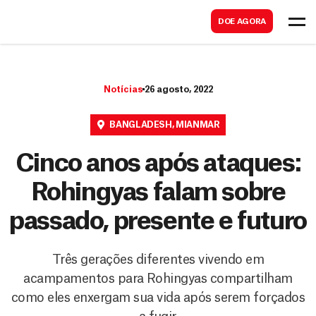
B
s
DOE AGORA
u
c
s
a
c
r
Notícias
26 agosto, 2022
a
r
BANGLADESH
,
MIANMAR
Cinco anos após ataques:
Rohingyas falam sobre
passado, presente e futuro
Três gerações diferentes vivendo em
acampamentos para Rohingyas compartilham
como eles enxergam sua vida após serem forçados