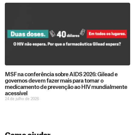
D
São as
doações
o
MSF na conferência sobre AIDS 2026: Gilead e
constantes
a
governos devem fazer mais para tornar o
de pessoas
ç
como você
medicamento de prevenção ao HIV mundialmente
que nos
ã
acessível
D
Você
permitem
o
24 de julho de 2026
pode
o
estar
contribuir
M
preparados
a
com
e
para salvar
ç
MSF de
vidas em
n
diversas
ã
diversos
s
maneiras,
países.
o
inclusive
a
Veja por