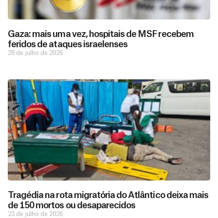
Gaza: mais uma vez, hospitais de MSF recebem
feridos de ataques israelenses
28 de julho de 2026
D
São as
doações
o
constantes
a
de pessoas
ç
como você
Tragédia na rota migratória do Atlântico deixa mais
que nos
ã
de 150 mortos ou desaparecidos
D
Você
permitem
o
23 de julho de 2026
pode