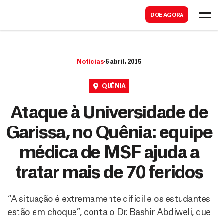
B
s
DOE AGORA
u
c
s
a
c
r
Notícias
6 abril, 2015
a
r
QUÊNIA
Ataque à Universidade de
Garissa, no Quênia: equipe
médica de MSF ajuda a
tratar mais de 70 feridos
“A situação é extremamente difícil e os estudantes
estão em choque”, conta o Dr. Bashir Abdiweli, que