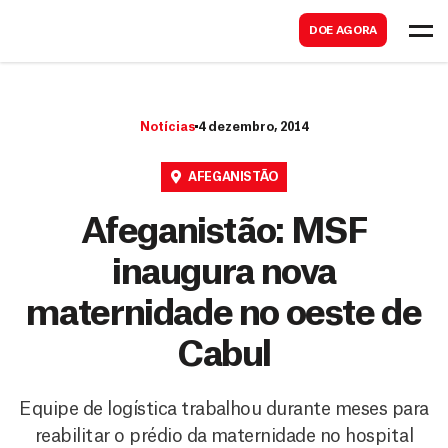
B
s
DOE AGORA
u
c
s
a
c
r
Notícias
4 dezembro, 2014
a
r
AFEGANISTÃO
Afeganistão: MSF
inaugura nova
maternidade no oeste de
Cabul
Equipe de logística trabalhou durante meses para
reabilitar o prédio da maternidade no hospital