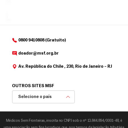
a
de
MSF....
d
o
d
o
a
0800 9410808 (Gratuito)
d
o
doador@msf.org.br
r
Av. República do Chile , 230, Rio de Janeiro – RJ
OUTROS SITES MSF
Selecione o país
Médicos Sem Fronteiras, inscrita no CNPJ sob o nº 13.844.894/0001-48, é
uma associação sem fins lucrativos que, nos termos da legislação tributária