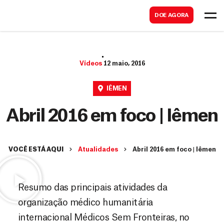
B
s
DOE AGORA
u
c
s
a
c
r
Vídeos
12 maio, 2016
a
r
IÊMEN
Abril 2016 em foco | Iêmen
VOCÊ ESTÁ AQUI
Atualidades
Abril 2016 em foco | Iêmen
Resumo das principais atividades da
organização médico humanitária
internacional Médicos Sem Fronteiras, no