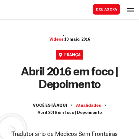
B
s
DOE AGORA
u
c
s
a
c
r
Vídeos
13 maio, 2016
a
r
FRANÇA
Abril 2016 em foco |
Depoimento
VOCÊ ESTÁ AQUI
Atualidades
Abril 2016 em foco | Depoimento
Tradutor sírio de Médicos Sem Fronteiras