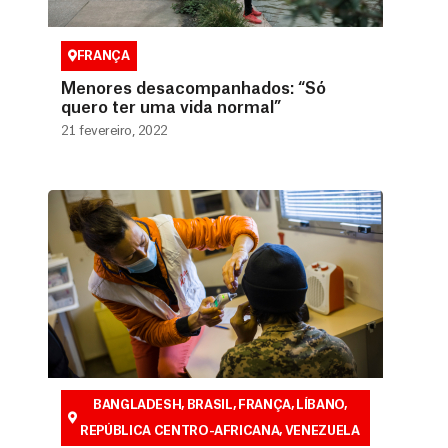
FRANÇA
Menores desacompanhados: “Só
quero ter uma vida normal”
21 fevereiro, 2022
BANGLADESH
,
BRASIL
,
FRANÇA
,
LÍBANO
,
REPÚBLICA CENTRO-AFRICANA
,
VENEZUELA