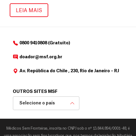
Área do doador
LEIA MAIS
0800 9410808 (Gratuito)
doador@msf.org.br
Av. República do Chile , 230, Rio de Janeiro – RJ
OUTROS SITES MSF
Selecione o país
Médicos Sem Fronteiras, inscrita no CNPJ sob o nº 13.844.894/0001-48, é
uma associação sem fins lucrativos que, nos termos da legislação tributária