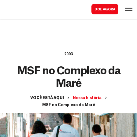
B
s
DOE AGORA
u
c
s
a
c
r
a
r
2003
MSF no Complexo da
Maré
VOCÊ ESTÁ AQUI
Nossa história
MSF no Complexo da Maré