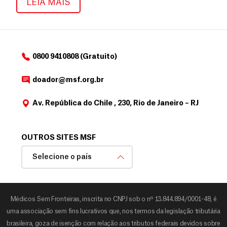
Área do doador
LEIA MAIS
0800 9410808 (Gratuito)
doador@msf.org.br
Av. República do Chile , 230, Rio de Janeiro – RJ
OUTROS SITES MSF
Selecione o país
Médicos Sem Fronteiras, inscrita no CNPJ sob o nº 13.844.894/0001-48, é
uma associação sem fins lucrativos que, nos termos da legislação tributária
brasileira, goza de isenção com relação aos tributos federais devidos sobre