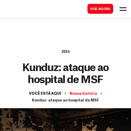
B
s
DOE AGORA
u
c
s
a
c
r
a
r
2015
Kunduz: ataque ao
hospital de MSF
VOCÊ ESTÁ AQUI
Nossa história
Kunduz: ataque ao hospital de MSF