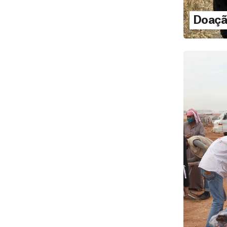
Doaçã
outubr
Doa
LEI