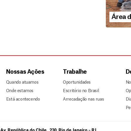
Área 
outubr
Áre
LEI
Nossas Ações
Trabalhe
D
Quando atuamos
Oportunidades
No
Onde estamos
Escritório no Brasil
Op
Está acontecendo
Arrecadação nas ruas
Di
Pe
Av. República do Chile , 230, Rio de Janeiro – RJ