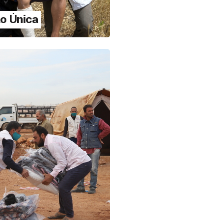
o Única
o 19, 2021
ção Única
A MAIS