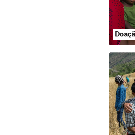
Doaçã
outubr
Doa
LEI