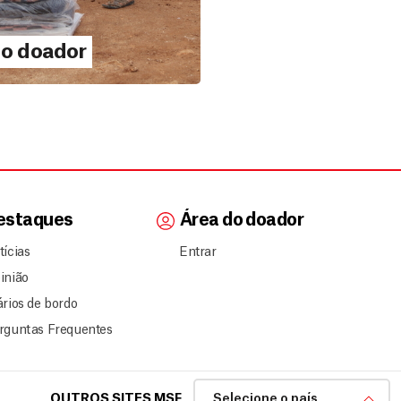
do doador
o 18, 2021
a do doador
A MAIS
estaques
Área do doador
tícias
Entrar
inião
ários de bordo
rguntas Frequentes
OUTROS SITES MSF
Selecione o país