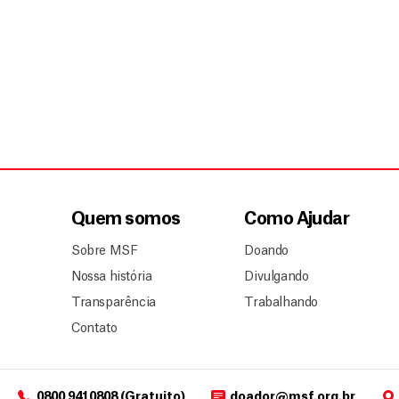
Quem somos
Como Ajudar
Sobre MSF
Doando
Nossa história
Divulgando
Transparência
Trabalhando
Contato
0800 9410808 (Gratuito)
doador@msf.org.br