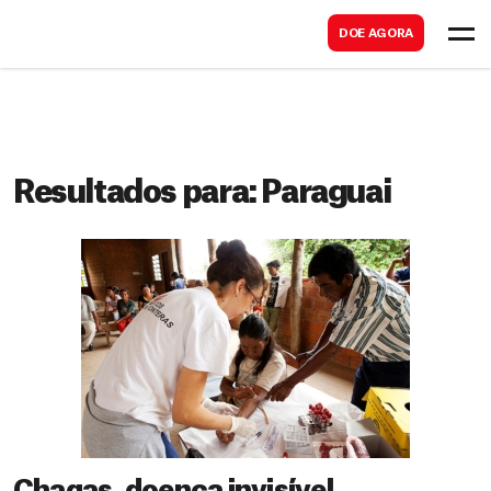
B
s
DOE AGORA
u
c
s
a
c
r
a
r
Resultados para:
Paraguai