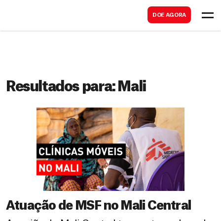
B
s
DOE AGORA
u
c
s
a
c
r
a
r
Resultados para:
Mali
Atuação de MSF no Mali Central