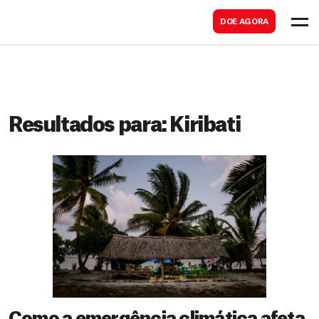
B
s
DOE AGORA
u
c
s
a
c
r
a
r
Resultados para:
Kiribati