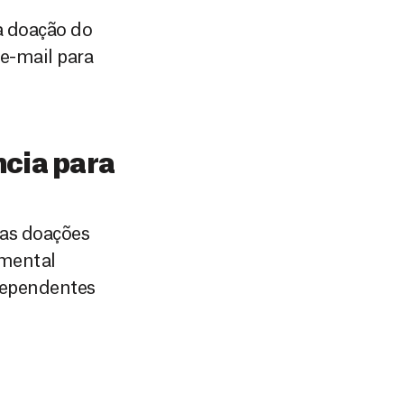
a doação do
e-mail para
ncia para
 as doações
amental
dependentes