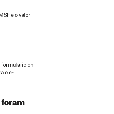
SF e o valor
 formulário on
a o e-
r foram