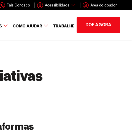
Fale Conosco
Acessibilidade
Área do doador
DOE AGORA
S
COMO AJUDAR
TRABALHE
iativas
taformas