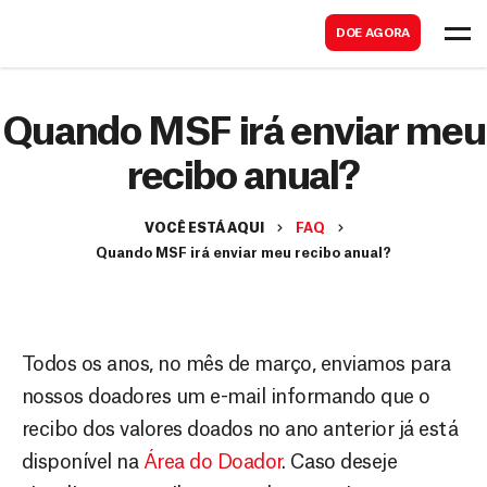
B
s
DOE AGORA
u
c
s
a
c
Quando MSF irá enviar meu
r
a
recibo anual?
r
VOCÊ ESTÁ AQUI
FAQ
Quando MSF irá enviar meu recibo anual?
Todos os anos, no mês de março, enviamos para
nossos doadores um e-mail informando que o
recibo dos valores doados no ano anterior já está
disponível na
Área do Doador
. Caso deseje