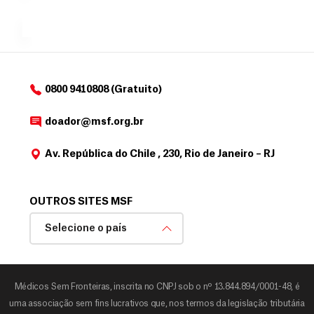
a
de
MSF....
d
o
d
o
a
0800 9410808 (Gratuito)
d
o
doador@msf.org.br
r
Av. República do Chile , 230, Rio de Janeiro – RJ
OUTROS SITES MSF
Selecione o país
Médicos Sem Fronteiras, inscrita no CNPJ sob o nº 13.844.894/0001-48, é
uma associação sem fins lucrativos que, nos termos da legislação tributária