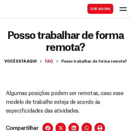
B
s
DOE AGORA
u
c
s
a
c
Posso trabalhar de forma
r
a
remota?
r
VOCÊ ESTÁ AQUI
FAQ
Posso trabalhar de forma remota?
Algumas posições podem ser remotas, caso esse
modelo de trabalho esteja de acordo às
especificidades das atividades.
Compartilhar