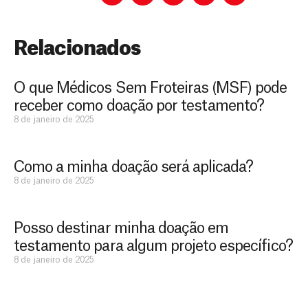
Relacionados
O que Médicos Sem Froteiras (MSF) pode
receber como doação por testamento?
8 de janeiro de 2025
Como a minha doação será aplicada?
D
São as
8 de janeiro de 2025
doações
o
constantes
a
de pessoas
Posso destinar minha doação em
ç
como você
que nos
testamento para algum projeto específico?
ã
D
Você
permitem
o
8 de janeiro de 2025
pode
o
estar
contribuir
M
preparados
a
com
e
para salvar
ç
MSF de
vidas em
n