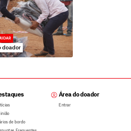
doador
usivo para doadores de MSF....
JUDAR
A MAIS
o doador
estaques
Área do doador
tícias
Entrar
inião
ários de bordo
rguntas Frequentes