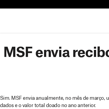
B
u
B
s
u
c
s
a
c
r
a
MSF envia recib
r
Sim. MSF envia anualmente, no mês de março, u
dados e o valor total doado no ano anterior.