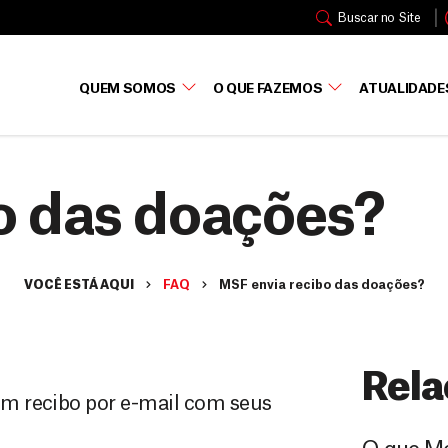
Buscar no Site
QUEM SOMOS
O QUE FAZEMOS
ATUALIDADE
o das doações?
VOCÊ ESTÁ AQUI
FAQ
MSF envia recibo das doações?
Rela
m recibo por e-mail com seus