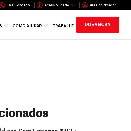
Fale Conosco
Acessibilidade
Área do doador
DOE AGORA
S
COMO AJUDAR
TRABALHE
cionados