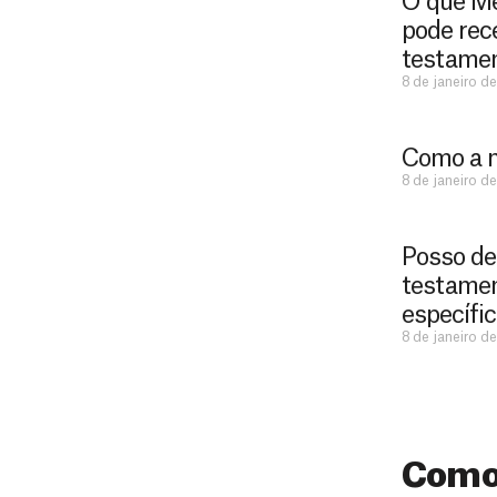
O que Mé
pode rec
testame
8 de janeiro d
Como a m
8 de janeiro d
Posso de
testamen
específi
8 de janeiro d
Como