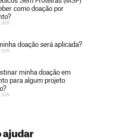
dicos Sem Froteiras (MSF)
eber como doação por
nto?
e 2025
inha doação será aplicada?
e 2025
stinar minha doação em
to para algum projeto
co?
e 2025
 ajudar