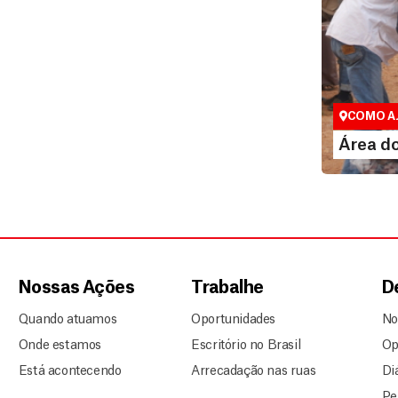
Área do 
Espaço excl
COMO A
LEI
Área d
Nossas Ações
Trabalhe
D
Quando atuamos
Oportunidades
No
Onde estamos
Escritório no Brasil
Op
Está acontecendo
Arrecadação nas ruas
Di
Pe