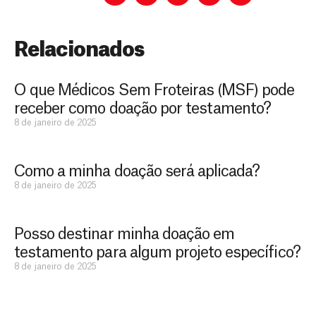
Relacionados
O que Médicos Sem Froteiras (MSF) pode
receber como doação por testamento?
8 de janeiro de 2025
Como a minha doação será aplicada?
D
São as
8 de janeiro de 2025
doações
o
constantes
a
de pessoas
Posso destinar minha doação em
ç
como você
que nos
testamento para algum projeto específico?
ã
D
Você
permitem
o
8 de janeiro de 2025
pode
o
estar
contribuir
M
preparados
a
com
e
para salvar
ç
MSF de
vidas em
n