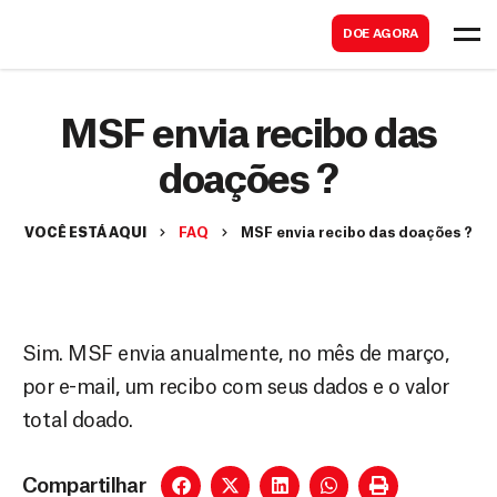
B
s
DOE AGORA
u
c
s
a
c
MSF envia recibo das
r
a
doações ?
r
VOCÊ ESTÁ AQUI
FAQ
MSF envia recibo das doações ?
Sim. MSF envia anualmente, no mês de março,
por e-mail, um recibo com seus dados e o valor
total doado.
Compartilhar