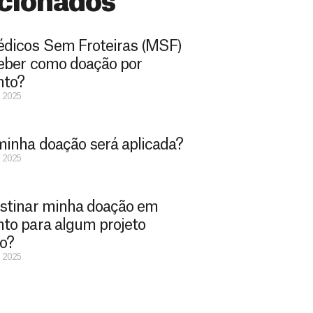
cionados
dicos Sem Froteiras (MSF)
eber como doação por
nto?
e 2025
inha doação será aplicada?
e 2025
stinar minha doação em
to para algum projeto
co?
e 2025