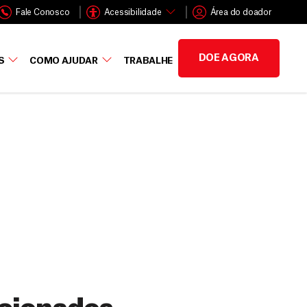
Fale Conosco
Acessibilidade
Área do doador
DOE AGORA
S
COMO AJUDAR
TRABALHE