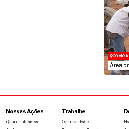
Área do 
Espaço excl
COMO A
LEI
Área d
Nossas Ações
Trabalhe
D
Quando atuamos
Oportunidades
No