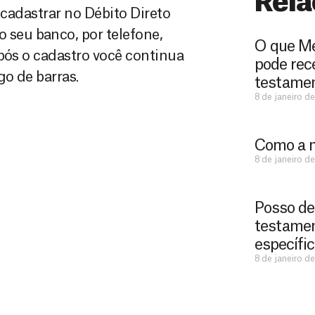
Rela
 cadastrar no Débito Direto
o seu banco, por telefone,
O que Mé
pós o cadastro você continua
pode rec
o de barras.
testame
8 de janeiro d
Como a m
8 de janeiro d
Posso de
testamen
específi
8 de janeiro d