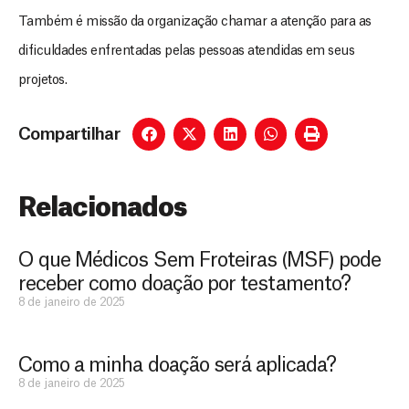
Também é missão da organização chamar a atenção para as
dificuldades enfrentadas pelas pessoas atendidas em seus
projetos.
Compartilhar
Relacionados
O que Médicos Sem Froteiras (MSF) pode
receber como doação por testamento?
8 de janeiro de 2025
Como a minha doação será aplicada?
D
São as
8 de janeiro de 2025
doações
o