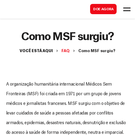
B
s
DOE AGORA
u
c
s
a
c
Como MSF surgiu?
r
a
r
VOCÊ ESTÁ AQUI
FAQ
Como MSF surgiu?
A organização humanitária internacional Médicos Sem
Fronteiras (MSF) foi criada em 1971 por um grupo de jovens
médicos e jornalistas franceses. MSF surgiu com o objetivo de
levar cuidados de saúde a pessoas afetadas por conflitos
armados, epidemias, desastres naturais, desnutrição e exclusão
do acesso à saúde de forma independente, neutra e imparcial.