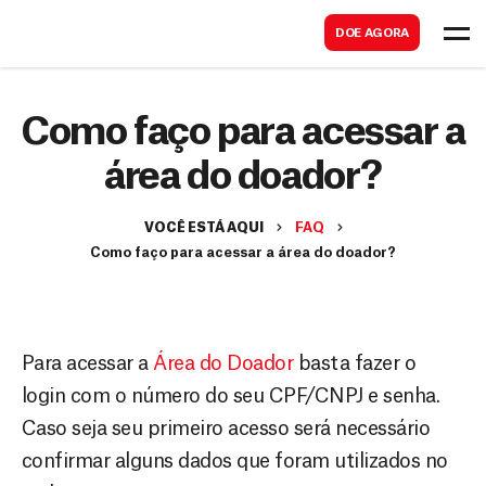
B
s
DOE AGORA
u
c
s
a
c
Como faço para acessar a
r
a
área do doador?
r
VOCÊ ESTÁ AQUI
FAQ
Como faço para acessar a área do doador?
Para acessar a
Área do Doador
basta fazer o
login com o número do seu CPF/CNPJ e senha.
Caso seja seu primeiro acesso será necessário
confirmar alguns dados que foram utilizados no