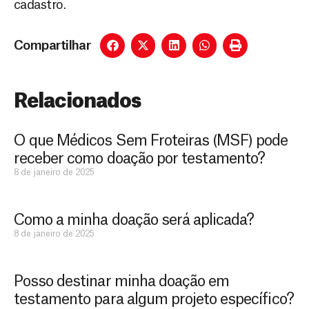
cadastro.
Compartilhar
Relacionados
O que Médicos Sem Froteiras (MSF) pode
receber como doação por testamento?
8 de janeiro de 2025
Como a minha doação será aplicada?
D
São as
8 de janeiro de 2025
doações
o
constantes
a
de pessoas
Posso destinar minha doação em
ç
como você
que nos
testamento para algum projeto específico?
ã
D
Você
permitem