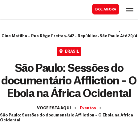
B
s
DOE AGORA
u
c
s
a
c
r
Cine Matilha – Rua Rêgo Freitas, 542 - República, São Paulo
Até 30/4
a
r
BRASIL
São Paulo: Sessões do
documentário Affliction – O
Ebola na África Ocidental
VOCÊ ESTÁ AQUI
Eventos
São Paulo: Sessões do documentário Affliction – O Ebola na África
Ocidental