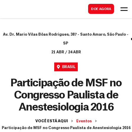
B
s
DOE AGORA
u
c
s
a
c
r
Av. Dr. Mario Vilas Bôas Rodrigues, 387 - Santo Amaro, São Paulo -
a
SP
r
21 ABR / 24 ABR
BRASIL
Participação de MSF no
Congresso Paulista de
Anestesiologia 2016
VOCÊ ESTÁ AQUI
Eventos
Participação de MSF no Congresso Paulista de Anestesiologia 2016