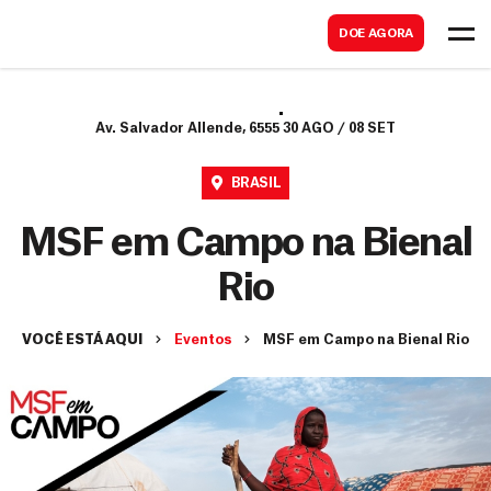
B
s
DOE AGORA
u
c
s
a
c
r
Av. Salvador Allende, 6555
30 AGO / 08 SET
a
r
BRASIL
MSF em Campo na Bienal
Rio
VOCÊ ESTÁ AQUI
Eventos
MSF em Campo na Bienal Rio