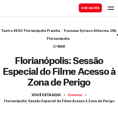
B
s
DOE AGORA
u
c
s
a
c
r
Teatro SESC Florianópolis Prainha - Travessa Syriaco Atherino, 100,
a
Florianópolis.
r
17 MAR
Florianópolis: Sessão
Especial do Filme Acesso à
Zona de Perigo
VOCÊ ESTÁ AQUI
Eventos
Florianópolis: Sessão Especial do Filme Acesso à Zona de Perigo