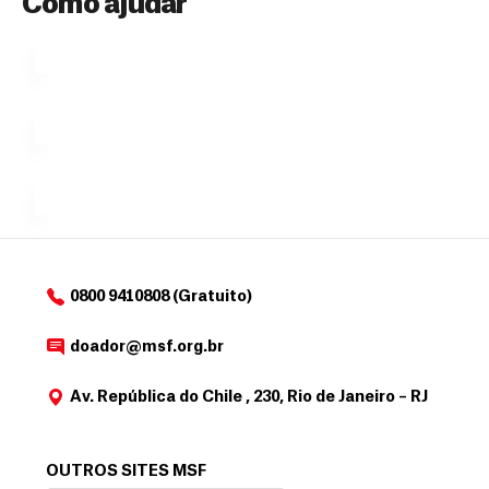
Como ajudar
Ú
fazendo
que se
l
n
uma só
tornar...
doação,
i
no valor
c
Á
Espaço
que
exclusivo
a
r
desejar....
para
e
doadores
a
de
MSF....
d
o
d
o
a
0800 9410808 (Gratuito)
d
o
doador@msf.org.br
r
Av. República do Chile , 230, Rio de Janeiro – RJ
OUTROS SITES MSF