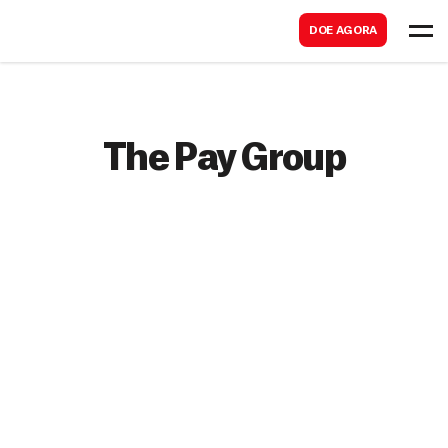
B
s
DOE AGORA
u
c
s
a
c
r
a
The Pay Group
r