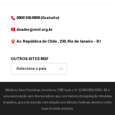
0800 9410808 (Gratuito)
doador@msf.org.br
Av. República do Chile , 230, Rio de Janeiro – RJ
OUTROS SITES MSF
Selecione o país
Médicos Sem Fronteiras, inscrita no CNPJ sob o nº 13.844.894/0001-48, é
uma associação sem fins lucrativos que, nos termos da legislação tributária
brasileira, goza de isenção com relação aos tributos federais devidos sobre
suas receitas próprias.