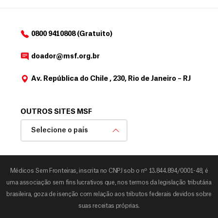
0800 9410808 (Gratuito)
doador@msf.org.br
Av. República do Chile , 230, Rio de Janeiro – RJ
OUTROS SITES MSF
Selecione o país
Médicos Sem Fronteiras, inscrita no CNPJ sob o nº 13.844.894/0001-48, é
uma associação sem fins lucrativos que, nos termos da legislação tributária
brasileira, goza de isenção com relação aos tributos federais devidos sobre
suas receitas próprias.