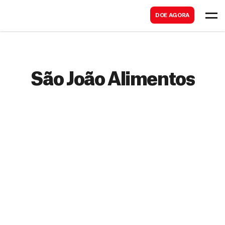
B
s
DOE AGORA
u
c
s
a
c
r
a
São João Alimentos
r