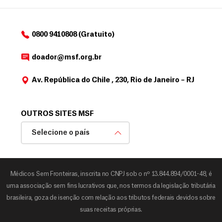
0800 9410808 (Gratuito)
doador@msf.org.br
Av. República do Chile , 230, Rio de Janeiro – RJ
OUTROS SITES MSF
Selecione o país
Médicos Sem Fronteiras, inscrita no CNPJ sob o nº 13.844.894/0001-48, é
uma associação sem fins lucrativos que, nos termos da legislação tributária
brasileira, goza de isenção com relação aos tributos federais devidos sobre
suas receitas próprias.